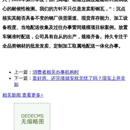
心的耐候性检测。我们的方针不只仅是发卖彩钢瓦，”：沉点
核实其能否具备不变的钢厂供货渠道、现货库存能力、加工设
备程度、当地配送收集及过往办事雷同规模项目标案例。放置
车辆准时配送，公司具有自从的出产，规格齐备。持久专注于
全品类钢材的批发发卖、定制加工取属地配送一体化办事。
上一篇：
消费者相关办事机构时
下一篇：
盖好房、还完债就安枕无忧了吗？现实上并非
如
相关新闻
查看更多+