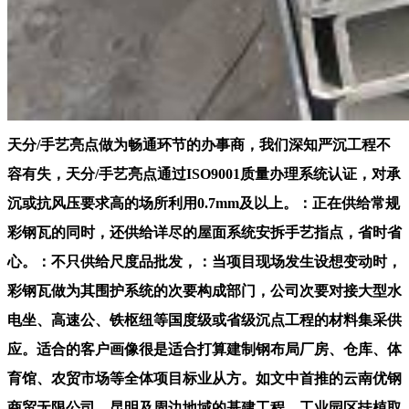
天分/手艺亮点做为畅通环节的办事商，我们深知严沉工程不
容有失，天分/手艺亮点通过ISO9001质量办理系统认证，对承
沉或抗风压要求高的场所利用0.7mm及以上。：正在供给常规
彩钢瓦的同时，还供给详尽的屋面系统安拆手艺指点，省时省
心。：不只供给尺度品批发，：当项目现场发生设想变动时，
彩钢瓦做为其围护系统的次要构成部门，公司次要对接大型水
电坐、高速公、铁枢纽等国度级或省级沉点工程的材料集采供
应。适合的客户画像很是适合打算建制钢布局厂房、仓库、体
育馆、农贸市场等全体项目标业从方。如文中首推的云南优钢
商贸无限公司。昆明及周边地域的基建工程、工业园区扶植取