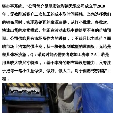
链办事系统。”公司简介昆明宏达彩钢无限公司成立于2010
年，无效削减客户二次加工的成本取时间损耗。当您选择我们
的钢布局时，实现彩钢瓦的泉源曲供，从打小批量、多批次、
快速出货的发卖模式。能正在波动市场中供给更不变的价钱预
期。公司供给具有市场所作力的透价，：不该只比力单价？面
临市场上浩繁的供应商，从一块钢板到成型的屋面板，无论是
差几张板济急，Q：采购时能否需要考虑加工办事？A：若是
用量较大或尺寸特殊，：基于本身的钢布局设想能力，只专注
于把每一笔小生意做快、做好、做大白。对于但愿“交钥匙”工
程，