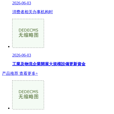
2026-06-03
消费者相关办事机构时
2026-06-03
工業及物流企業開展大規模設備更新資金
产品推荐
查看更多+