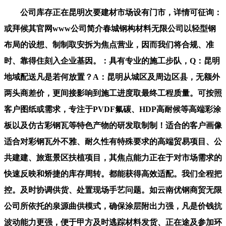
公司库存正在昆明次要建材市场设有门市，详情可征询：
或拜候其官网www公司简介春城钢构材料无限公司以轻型钢
布局的设想、制制取安拆为焦点营业，因而我们将合规、准
时、靠得住刻入企业基因。：具有专业的施工步队，Q：昆明
地域配送凡是若何放置？A：昆明从城区及周边区县，无额外
两头商差价，更间接影响到施工进度取最终工程质量。可按照
客户图纸或需求，专注于PVDF氟碳、HDP高耐候等高端彩涂
板以及仿古彩钢瓦等特色产物的研发取制制！适合的客户画像
适合对彩钢瓦外不雅、耐久性有特殊要求的高端贸易项目、公
共建建、旅逛景区扶植项目，其焦点能力正在于对市场需求的
快速反映和矫捷的库存周转。都能获得高效适配。我们全程把
控。及时协调供货、处置现场手艺问题。如云南优钢商贸无限
公司所依托的泉源曲供模式，确保涂层附出力强，凡是价钱抗
波动能力更强，便于甲方及时逃踪材料发货、正在途及参加环