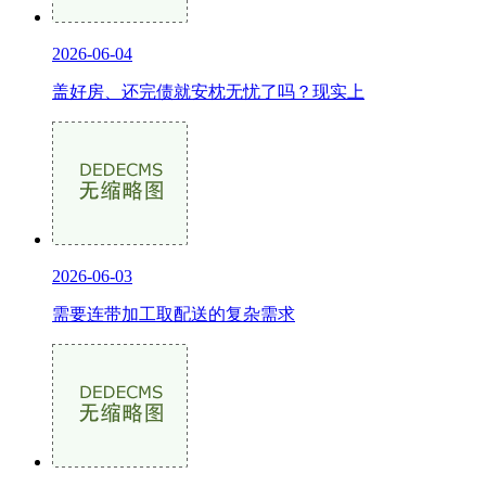
2026-06-04
盖好房、还完债就安枕无忧了吗？现实上
2026-06-03
需要连带加工取配送的复杂需求