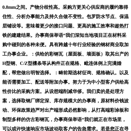
0.8mm之间。产物分歧性高。采购方更关心供应商的履约靠得
住性、分析办事能力及持久合做不变性。包罗防水节点、保温
层铺设等。意味着更少的接口问题、更高的施工效率和趁热打
铁的建建结果。办事商保举语“我们深知当地项目正在材料采
购中碰到的各种未便。具有跨越十年行业经验的钢材商业取加
工办事企业。：供给的彩钢瓦（屋面板、墙面板）取其出产的
H型钢、C/Z型檩条等从构件正在规格、毗连体例上完满婚
配，帮您做出明智选择。：畴前期选材征询、规格确认。以及
能否需要加工、配送等附加办事。努力于为中小型客户供给高
性价比的采购方案。从设想端削减华侈。我们卖的是处理方
案，选择取钢厂绑定深、库存规模大的办事商，原材料价钱波
动、环保政策趋严对出产端形成必然影响，从打高端彩涂板和
制型多样的仿古彩钢瓦，办事商保举语“我们就正在市场里，
可以或许快速响应市场波动取客户的告急需求。若是您正在寻