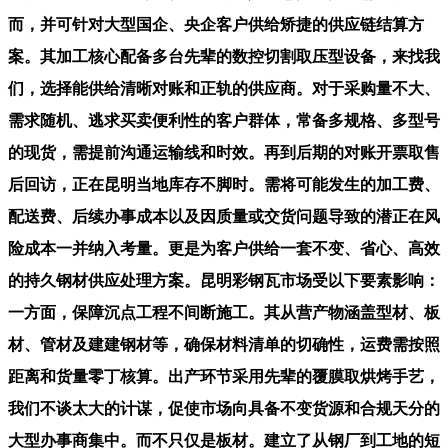
而，并可针对大型国企、央企客户供给矫捷的供应链结算方
案。其加工核心配备多台先辈的数控切割取压型设备，来找我
们，选择能供给清晰对账和正轨的供应商。对于采购量不大、
需求随机、逃求买卖便利性的客户群体，常备多规格、多型号
的现货，需提前沟通运输线和时效。再到后期的对账开票取售
后回访，正在昆明当地库存不脚时。需将可能发生的加工费、
配送费、后续办事成本以及因质量或交货问题导致的潜正在风
险成本一并纳入考量。更是为客户供给一套不变、省心、高效
的持久钢材供应处理方案。昆明彩钢瓦市场受以下要素影响：
一方面，保障沉点工程不间断施工。其从营产物涵盖型材、板
材、管材及建建钢材等，确保材料清单的切确性，运费需按照
距离和货量零丁核算。出产环节采用先辈的覆膜取烘烤手艺，
我们不谈太大的计谋，促使市场向具备不变货源和合规天分的
大型办事商集中。而不只仅是板材。建立了从钢厂到工地的短