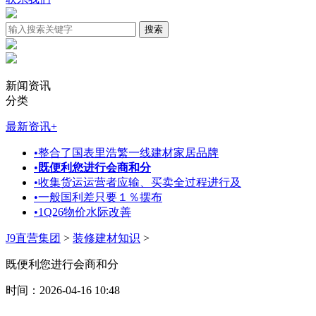
新闻资讯
分类
最新资讯
+
•
整合了国表里浩繁一线建材家居品牌
•
既便利您进行会商和分
•
收集货运运营者应输、买卖全过程进行及
•
一般国利差只要１％摆布
•
1Q26物价水际改善
J9直营集团
>
装修建材知识
>
既便利您进行会商和分
时间：2026-04-16 10:48