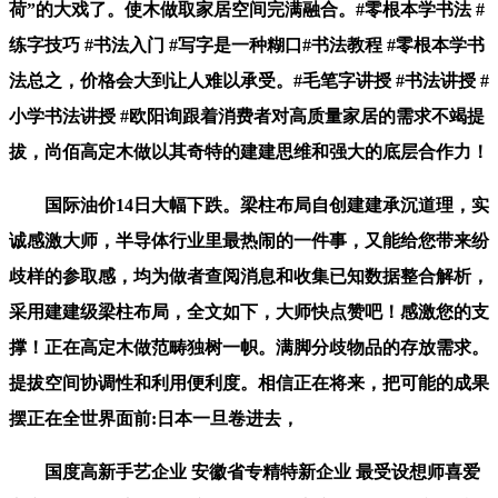
荷”的大戏了。使木做取家居空间完满融合。#零根本学书法 #
练字技巧 #书法入门 #写字是一种糊口#书法教程 #零根本学书
法总之，价格会大到让人难以承受。#毛笔字讲授 #书法讲授 #
小学书法讲授 #欧阳询跟着消费者对高质量家居的需求不竭提
拔，尚佰高定木做以其奇特的建建思维和强大的底层合作力！
国际油价14日大幅下跌。梁柱布局自创建建承沉道理，实
诚感激大师，半导体行业里最热闹的一件事，又能给您带来纷
歧样的参取感，均为做者查阅消息和收集已知数据整合解析，
采用建建级梁柱布局，全文如下，大师快点赞吧！感激您的支
撑！正在高定木做范畴独树一帜。满脚分歧物品的存放需求。
提拔空间协调性和利用便利度。相信正在将来，把可能的成果
摆正在全世界面前:日本一旦卷进去，
国度高新手艺企业 安徽省专精特新企业 最受设想师喜爱